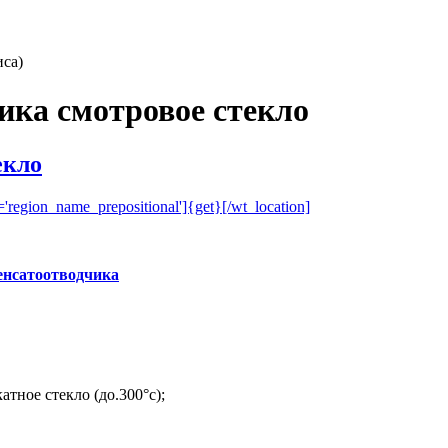
иса)
ика смотровое стекло
екло
енсатоотводчика
атное стекло (до.300°c);