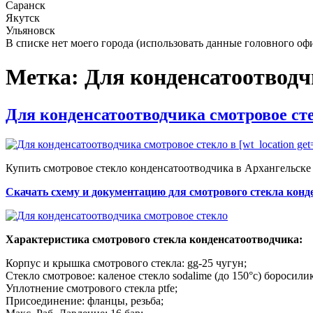
Саранск
Якутск
Ульяновск
В списке нет моего города (использовать данные головного оф
Метка:
Для конденсатоотводч
Опубликовано
Для конденсатоотводчика смотровое ст
Купить смотровое стекло конденсатоотводчика в Архангельске
Скачать схему и документацию для смотрового стекла конд
Характеристика смотрового стекла конденсатоотводчика:
Корпус и крышка смотрового стекла: gg-25 чугун;
Стекло смотровое: каленое стекло sodalime (до 150°c) боросилик
Уплотнение смотрового стекла ptfe;
Присоединение: фланцы, резьба;