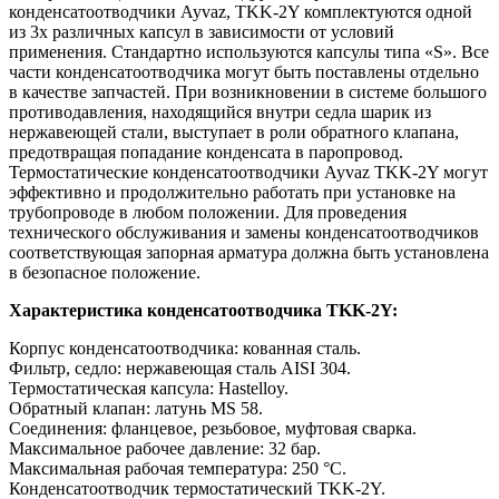
конденсатоотводчики Ayvaz, TKK-2Y комплектуются одной
из 3х различных капсул в зависимости от условий
применения. Стандартно используются капсулы типа «S». Все
части конденсатоотводчика могут быть поставлены отдельно
в качестве запчастей. При возникновении в системе большого
противодавления, находящийся внутри седла шарик из
нержавеющей стали, выступает в роли обратного клапана,
предотвращая попадание конденсата в паропровод.
Термостатические конденсатоотводчики Ayvaz TKK-2Y могут
эффективно и продолжительно работать при установке на
трубопроводе в любом положении. Для проведения
технического обслуживания и замены конденсатоотводчиков
соответствующая запорная арматура должна быть установлена
в безопасное положение.
Характеристика конденсатоотводчика TKK-2Y:
Корпус конденсатоотводчика: кованная сталь.
Фильтр, седло: нержавеющая сталь AISI 304.
Термостатическая капсула: Hastelloy.
Обратный клапан: латунь МS 58.
Соединения: фланцевое, резьбовое, муфтовая сварка.
Максимальное рабочее давление: 32 бар.
Максимальная рабочая температура: 250 °C.
Конденсатоотводчик термостатический TKK-2Y.