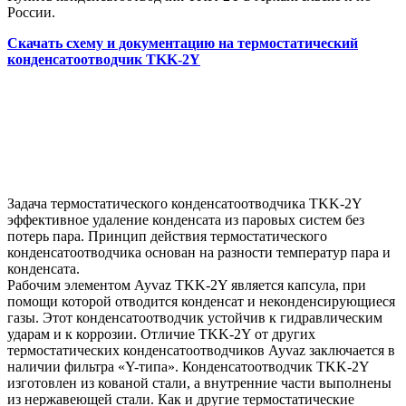
России.
Скачать схему и документацию на термостатический
конденсатоотводчик TKK-2Y
Задача термостатического конденсатоотводчика TKK-2Y
эффективное удаление конденсата из паровых систем без
потерь пара. Принцип действия термостатического
конденсатоотводчика основан на разности температур пара и
конденсата.
Рабочим элементом Ayvaz TKK-2Y является капсула, при
помощи которой отводится конденсат и неконденсирующиеся
газы. Этот конденсатоотводчик устойчив к гидравлическим
ударам и к коррозии. Отличие TKK-2Y от других
термостатических конденсатоотводчиков Ayvaz заключается в
наличии фильтра «Y-типа». Конденсатоотводчик TKK-2Y
изготовлен из кованой стали, а внутренние части выполнены
из нержавеющей стали. Как и другие термостатические