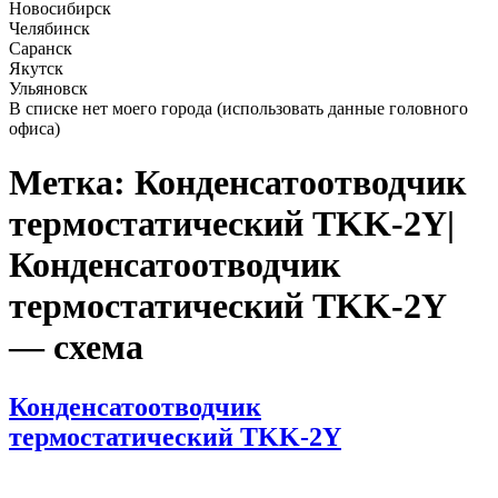
Новосибирск
Челябинск
Саранск
Якутск
Ульяновск
В списке нет моего города (использовать данные головного
офиса)
Метка:
Конденсатоотводчик
термостатический TKK-2Y|
Конденсатоотводчик
термостатический TKK-2Y
— схема
Опубликовано
Конденсатоотводчик
термостатический TKK-2Y