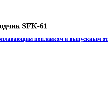
водчик SFK-61
ноплавающим поплавком и выпускным о