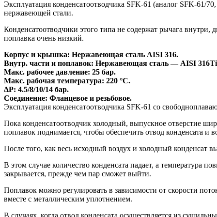
Эксплуатация конденсатоотводчика SFK-61 (аналог SFK-61/70
нержавеющей стали.
Конденсатоотводчики этого типа не содержат рычага внутри, 
поплавка очень низкий.
Корпус и крышка: Нержавеющая сталь AISI 316.
Внутр. части и поплавок: Нержавеющая сталь — AISI 316Ti
Макс. рабочее давление: 25 бар.
Макс. рабочая температура: 220 °C.
ΔP: 4.5/8/10/14 бар.
Соединение: Фланцевое и резьбовое.
Эксплуатация конденсатоотводчика SFK-61 со свободноплава
Пока конденсатоотводчик холодный, выпускное отверстие широ
поплавок поднимается, чтобы обеспечить отвод конденсата и во
После того, как весь исходный воздух и холодный конденсат 
В этом случае количество конденсата падает, а температура по
закрывается, прежде чем пар сможет выйти.
Поплавок можно регулировать в зависимости от скорости поток
вместе с металлическим уплотнением.
В случаях, когда отвод конденсата осуществляется из сушильн