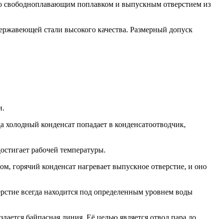
 со свободноплавающим поплавком и выпускным отверстием из
нержавеющей стали высокого качества. Размерный допуск
и.
а холодный конденсат попадает в конденсатоотводчик,
остигает рабочей температуры.
том, горячий конденсат нагревает выпускное отверстие, и оно
ерстие всегда находится под определенным уровнем воды
дается байпасная линия. Её целью является отвод пара до