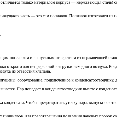
, отличается только материалом корпуса — нержавеющая сталь)
движущаяся часть — это сам поплавок. Поплавок изготовлен из 
.
ющим поплавком и выпускным отверстием из нержавеющей стал
ко открыто для непрерывной выгрузки исходного воздуха. Когд
здуха из отверстия клапана.
выпущены, оборудование, подключенное к конденсатоотводчику, д
вышается. Пар попадает в конденсатоотводчик вместе с конденса
а конденсата. Чтобы предотвратить утечку пара, выпускное отв
ых цилиндров, для предотвращения появления паровых пробок соз