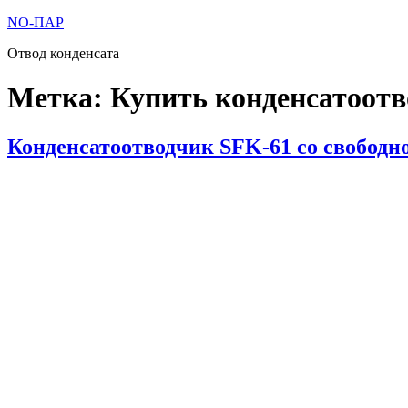
Перейти
NO-ПАР
к
Отвод конденсата
содержимому
Метка:
Купить конденсатоот
Опубликовано
Конденсатоотводчик SFK-61 со свобод