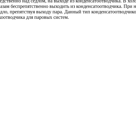
едственно над седлом, на выходе из конденсатоотводчика. В хо
газам беспрепятственно выходить из конденсатоотводчика. При 
дло, препятствуя выходу пара. Данный тип конденсатоотводчиков
ухоотводчика для паровых систем.
.