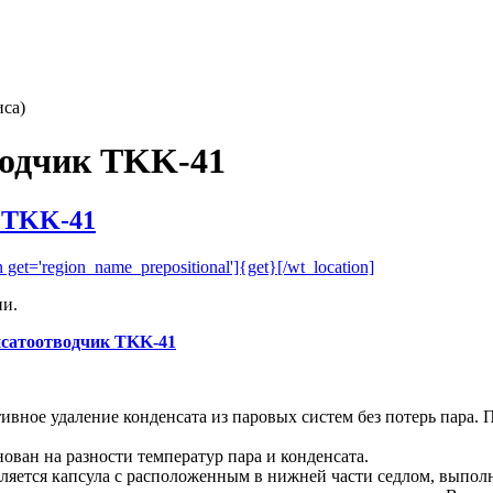
иса)
водчик TKK-41
 TKK-41
ии.
нсатоотводчик TKK-41
ивное удаление конденсата из паровых систем без потерь пара.
ван на разности температур пара и конденсата.
вляется капсула с расположенным в нижней части седлом, выпо