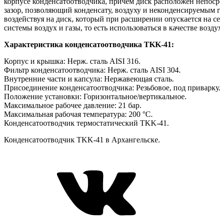
корпусе конденсатоотводчика, причем диск расположен непоср
зазор, позволяющий конденсату, воздуху и неконденсируемым 
воздействуя на диск, который при расширении опускается на се
системы воздух и газы, то есть использоваться в качестве возд
Характеристика конденсатоотводчика TKK-41:
Корпус и крышка: Нерж. сталь AISI 316.
Фильтр конденсатоотводчика: Нерж. сталь AISI 304.
Внутренние части и капсула: Нержавеющая сталь.
Присоединение конденсатоотводчика: Резьбовое, под приварку
Положение установки: Горизонтальное/вертикальное.
Максимальное рабочее давление: 21 бар.
Максимальная рабочая температура: 200 °C.
Конденсатоотводчик термостатический TKK-41.
Конденсатоотводчик TKK-41 в Архангельске.
VK