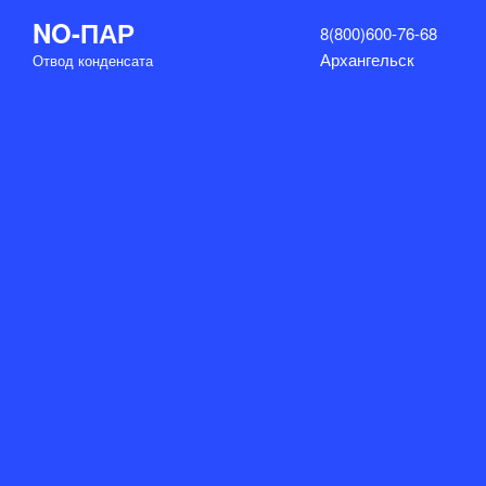
Перейти
NO-ПАР
8(800)600-76-68
к
Архангельск
Отвод конденсата
содержимому