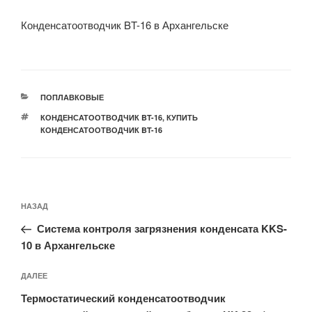
Конденсатоотводчик BT-16 в Архангельске
РУБРИКИ
ПОПЛАВКОВЫЕ
МЕТКИ
КОНДЕНСАТООТВОДЧИК BT-16
,
КУПИТЬ
КОНДЕНСАТООТВОДЧИК BT-16
Навигация
Предыдущая
НАЗАД
по
запись:
записям
Система контроля загрязнения конденсата KKS-
10 в Архангельске
Следующая
ДАЛЕЕ
запись
Термостатический конденсатоотводчик